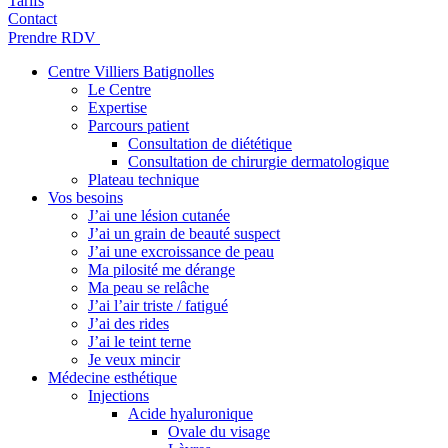
Tarifs
Contact
Prendre RDV
Centre Villiers Batignolles
Le Centre
Expertise
Parcours patient
Consultation de diététique
Consultation de chirurgie dermatologique
Plateau technique
Vos besoins
J’ai une lésion cutanée
J’ai un grain de beauté suspect
J’ai une excroissance de peau
Ma pilosité me dérange
Ma peau se relâche
J’ai l’air triste / fatigué
J’ai des rides
J’ai le teint terne
Je veux mincir
Médecine esthétique
Injections
Acide hyaluronique
Ovale du visage