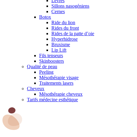
Lèvres
Sillons nasogéniens
Cernes
Botox
Ride du lion
Rides du front
Rides de la patte d’oie
Hyperhidrose
Bruxisme
Lip Lift
Fils tenseurs
Skinboosters
Qualité de peau
Peeling
Mésothérapie visage
Traitements lasers
Cheveux
Mésothérapie cheveux
Tarifs médecine esthétique