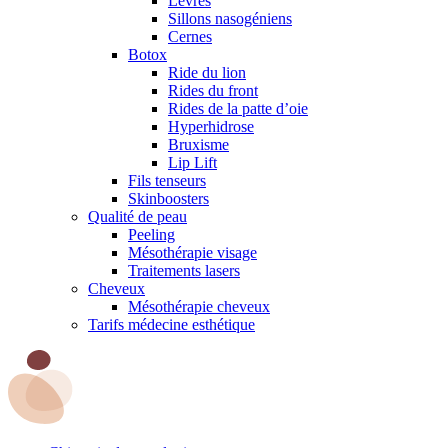
Lèvres
Sillons nasogéniens
Cernes
Botox
Ride du lion
Rides du front
Rides de la patte d’oie
Hyperhidrose
Bruxisme
Lip Lift
Fils tenseurs
Skinboosters
Qualité de peau
Peeling
Mésothérapie visage
Traitements lasers
Cheveux
Mésothérapie cheveux
Tarifs médecine esthétique