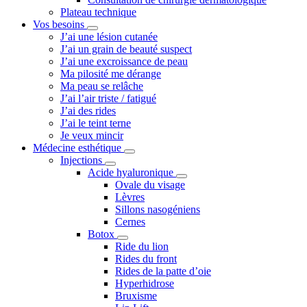
Plateau technique
Vos besoins
J’ai une lésion cutanée
J’ai un grain de beauté suspect
J’ai une excroissance de peau
Ma pilosité me dérange
Ma peau se relâche
J’ai l’air triste / fatigué
J’ai des rides
J’ai le teint terne
Je veux mincir
Médecine esthétique
Injections
Acide hyaluronique
Ovale du visage
Lèvres
Sillons nasogéniens
Cernes
Botox
Ride du lion
Rides du front
Rides de la patte d’oie
Hyperhidrose
Bruxisme