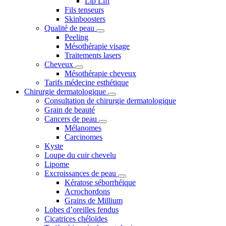
Lip Lift
Fils tenseurs
Skinboosters
Qualité de peau
Peeling
Mésothérapie visage
Traitements lasers
Cheveux
Mésothérapie cheveux
Tarifs médecine esthétique
Chirurgie dermatologique
Consultation de chirurgie dermatologique
Grain de beauté
Cancers de peau
Mélanomes
Carcinomes
Kyste
Loupe du cuir chevelu
Lipome
Excroissances de peau
Kératose séborrhéique
Acrochordons
Grains de Millium
Lobes d’oreilles fendus
Cicatrices chéloïdes