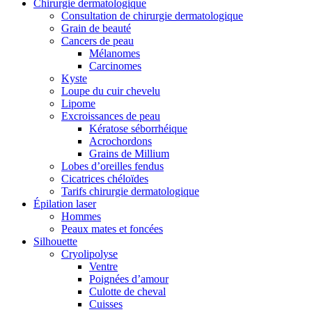
Chirurgie dermatologique
Consultation de chirurgie dermatologique
Grain de beauté
Cancers de peau
Mélanomes
Carcinomes
Kyste
Loupe du cuir chevelu
Lipome
Excroissances de peau
Kératose séborrhéique
Acrochordons
Grains de Millium
Lobes d’oreilles fendus
Cicatrices chéloïdes
Tarifs chirurgie dermatologique
Épilation laser
Hommes
Peaux mates et foncées
Silhouette
Cryolipolyse
Ventre
Poignées d’amour
Culotte de cheval
Cuisses