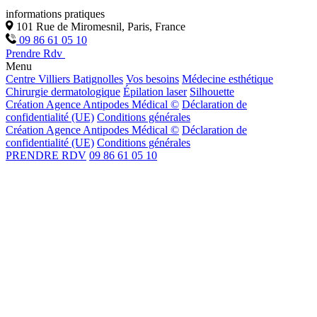
informations pratiques
101 Rue de Miromesnil, Paris, France
09 86 61 05 10
Prendre Rdv
Menu
Centre Villiers Batignolles
Vos besoins
Médecine esthétique
Chirurgie dermatologique
Épilation laser
Silhouette
Création Agence Antipodes Médical ©
Déclaration de
confidentialité (UE)
Conditions générales
Création Agence Antipodes Médical ©
Déclaration de
confidentialité (UE)
Conditions générales
PRENDRE RDV
09 86 61 05 10