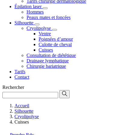
Tarifs chirurgie dermatologique
Épilation laser
Hommes
Peaux mates et foncées
Silhouette
Cryolipolyse
Ventre
Poignées d’amour
Culotte de cheval
Cuisses
Consultation de diététique
Drainage lymphatique
Chirurgie bariatrique
Tarifs
Contact
Rechercher
Accueil
Silhouette
Cryolipolyse
Cuisses
Prendre Rdv