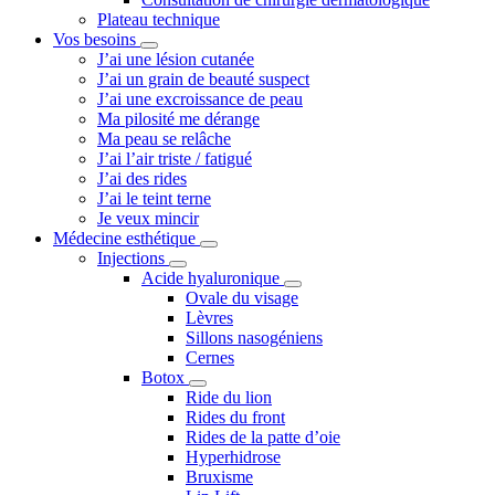
Plateau technique
Vos besoins
J’ai une lésion cutanée
J’ai un grain de beauté suspect
J’ai une excroissance de peau
Ma pilosité me dérange
Ma peau se relâche
J’ai l’air triste / fatigué
J’ai des rides
J’ai le teint terne
Je veux mincir
Médecine esthétique
Injections
Acide hyaluronique
Ovale du visage
Lèvres
Sillons nasogéniens
Cernes
Botox
Ride du lion
Rides du front
Rides de la patte d’oie
Hyperhidrose
Bruxisme