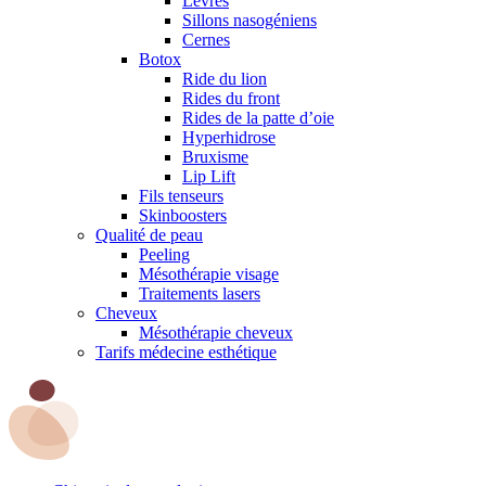
Lèvres
Sillons nasogéniens
Cernes
Botox
Ride du lion
Rides du front
Rides de la patte d’oie
Hyperhidrose
Bruxisme
Lip Lift
Fils tenseurs
Skinboosters
Qualité de peau
Peeling
Mésothérapie visage
Traitements lasers
Cheveux
Mésothérapie cheveux
Tarifs médecine esthétique