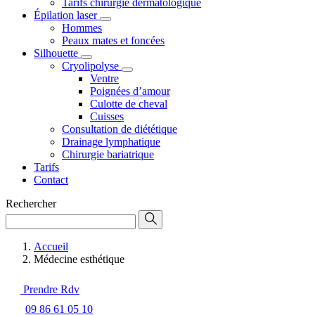
Tarifs chirurgie dermatologique
Épilation laser
Hommes
Peaux mates et foncées
Silhouette
Cryolipolyse
Ventre
Poignées d’amour
Culotte de cheval
Cuisses
Consultation de diététique
Drainage lymphatique
Chirurgie bariatrique
Tarifs
Contact
Rechercher
Accueil
Médecine esthétique
Prendre Rdv
09 86 61 05 10