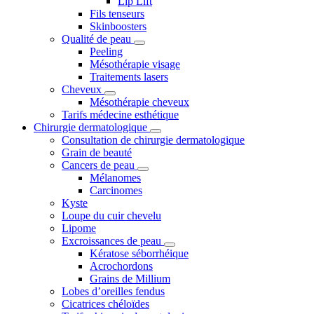
Lip Lift
Fils tenseurs
Skinboosters
Qualité de peau
Peeling
Mésothérapie visage
Traitements lasers
Cheveux
Mésothérapie cheveux
Tarifs médecine esthétique
Chirurgie dermatologique
Consultation de chirurgie dermatologique
Grain de beauté
Cancers de peau
Mélanomes
Carcinomes
Kyste
Loupe du cuir chevelu
Lipome
Excroissances de peau
Kératose séborrhéique
Acrochordons
Grains de Millium
Lobes d’oreilles fendus
Cicatrices chéloïdes