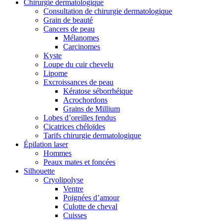
Chirurgie dermatologique
Consultation de chirurgie dermatologique
Grain de beauté
Cancers de peau
Mélanomes
Carcinomes
Kyste
Loupe du cuir chevelu
Lipome
Excroissances de peau
Kératose séborrhéique
Acrochordons
Grains de Millium
Lobes d’oreilles fendus
Cicatrices chéloïdes
Tarifs chirurgie dermatologique
Épilation laser
Hommes
Peaux mates et foncées
Silhouette
Cryolipolyse
Ventre
Poignées d’amour
Culotte de cheval
Cuisses