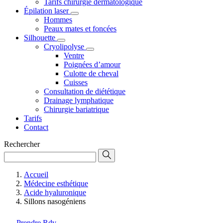
Tarifs chirurgie dermatologique
Épilation laser
Hommes
Peaux mates et foncées
Silhouette
Cryolipolyse
Ventre
Poignées d’amour
Culotte de cheval
Cuisses
Consultation de diététique
Drainage lymphatique
Chirurgie bariatrique
Tarifs
Contact
Rechercher
Accueil
Médecine esthétique
Acide hyaluronique
Sillons nasogéniens
Prendre Rdv