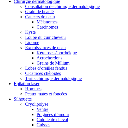
Chirurgie dermatologique
Consultation de chirurgie dermatologique
Grain de beauté
Cancers de peau
Mélanomes
Carcinomes
Kyste
Loupe du cuir chevelu
Lipome
Excroissances de peau
Kératose séborrhéique
Acrochordons
Grains de Millium
Lobes d’oreilles fendus
Cicatrices chéloïdes
Tarifs chirurgie dermatologique
Épilation laser
Hommes
Peaux mates et foncées
Silhouette
Cryolipolyse
Ventre
Poignées d’amour
Culotte de cheval
Cuisses