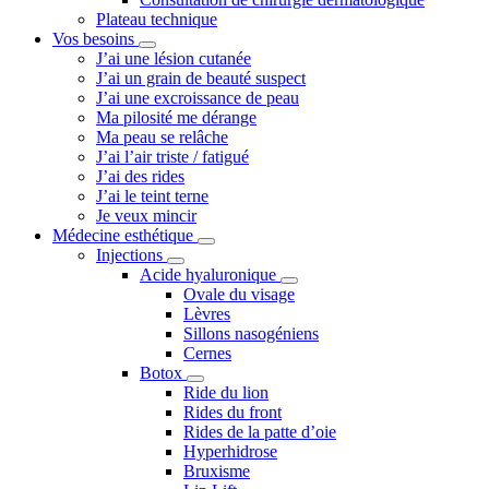
Plateau technique
Vos besoins
J’ai une lésion cutanée
J’ai un grain de beauté suspect
J’ai une excroissance de peau
Ma pilosité me dérange
Ma peau se relâche
J’ai l’air triste / fatigué
J’ai des rides
J’ai le teint terne
Je veux mincir
Médecine esthétique
Injections
Acide hyaluronique
Ovale du visage
Lèvres
Sillons nasogéniens
Cernes
Botox
Ride du lion
Rides du front
Rides de la patte d’oie
Hyperhidrose
Bruxisme