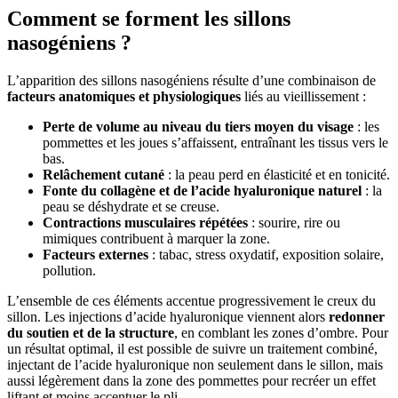
Comment se forment les sillons
nasogéniens ?
L’apparition des sillons nasogéniens résulte d’une combinaison de
facteurs anatomiques et physiologiques
liés au vieillissement :
Perte de volume au niveau du tiers moyen du visage
: les
pommettes et les joues s’affaissent, entraînant les tissus vers le
bas.
Relâchement cutané
: la peau perd en élasticité et en tonicité.
Fonte du collagène et de l’acide hyaluronique naturel
: la
peau se déshydrate et se creuse.
Contractions musculaires répétées
: sourire, rire ou
mimiques contribuent à marquer la zone.
Facteurs externes
: tabac, stress oxydatif, exposition solaire,
pollution.
L’ensemble de ces éléments accentue progressivement le creux du
sillon. Les injections d’acide hyaluronique viennent alors
redonner
du soutien et de la structure
, en comblant les zones d’ombre. Pour
un résultat optimal, il est possible de suivre un traitement combiné,
injectant de l’acide hyaluronique non seulement dans le sillon, mais
aussi légèrement dans la zone des pommettes pour recréer un effet
liftant et moins accentuer le pli.