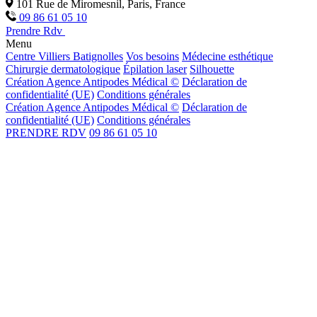
101 Rue de Miromesnil, Paris, France
09 86 61 05 10
Prendre Rdv
Menu
Centre Villiers Batignolles
Vos besoins
Médecine esthétique
Chirurgie dermatologique
Épilation laser
Silhouette
Création Agence Antipodes Médical ©
Déclaration de
confidentialité (UE)
Conditions générales
Création Agence Antipodes Médical ©
Déclaration de
confidentialité (UE)
Conditions générales
PRENDRE RDV
09 86 61 05 10