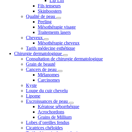
Lip Lift
Fils tenseurs
Skinboosters
Qualité de peau
Peeling
Mésothérapie visage
Traitements lasers
Cheveux
Mésothérapie cheveux
Tarifs médecine esthétique
Chirurgie dermatologique
Consultation de chirurgie dermatologique
Grain de beauté
Cancers de peau
Mélanomes
Carcinomes
Kyste
Loupe du cuir chevelu
Lipome
Excroissances de peau
Kératose séborrhéique
Acrochordons
Grains de Millium
Lobes d’oreilles fendus
Cicatrices chéloïdes