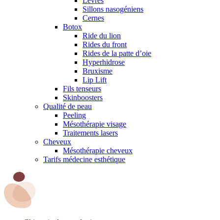
Lèvres
Sillons nasogéniens
Cernes
Botox
Ride du lion
Rides du front
Rides de la patte d’oie
Hyperhidrose
Bruxisme
Lip Lift
Fils tenseurs
Skinboosters
Qualité de peau
Peeling
Mésothérapie visage
Traitements lasers
Cheveux
Mésothérapie cheveux
Tarifs médecine esthétique