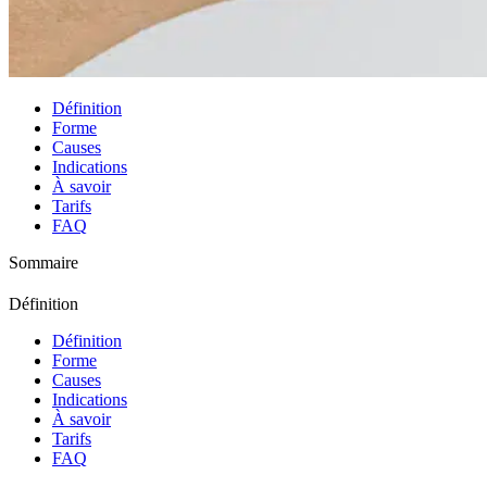
Définition
Forme
Causes
Indications
À savoir
Tarifs
FAQ
Sommaire
Définition
Définition
Forme
Causes
Indications
À savoir
Tarifs
FAQ