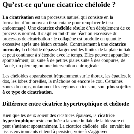
Qu’est-ce qu’une cicatrice chéloïde ?
La cicatrisation
est un processus naturel qui consiste en la
formation d’un nouveau tissu cutané pour remplacer le tissu
endommagé. Une
cicatrice chéloïde
résulte d’un dérèglement de ce
processus normal. Il s’agit en fait d’une réaction excessive du
processus de cicatrisation : le collagène est produite en quantité
excessive après une lésion cutanée. Contrairement à une
cicatrice
normale,
la chéloïde dépasse largement les limites de la plaie initiale
et peut continuer à s’étendre avec le temps. Elles peuvent apparaître
spontanément, ou suite à de petites plaies suite à des coupures, de
l’acné, un piercing ou une intervention chirurgicale.
Les chéloïdes apparaissent fréquemment sur le thorax, les épaules, le
dos, les lobes d’oreilles, la mâchoire ou encore le cou. Certaines
zones du corps, notamment les régions en tension, sont
plus sujettes
à ce type de cicatrisation.
Différence entre cicatrice hypertrophique et chéloïde
Bien que les deux soient des cicatrices épaisses, la
cicatrice
hypertrophique
reste confinée à la zone initiale de la blessure et
peut s’atténuer spontanément. La cicatrice chéloïde, elle, envahit les
tissus environnants et tend à persister, voire à s’aggraver.