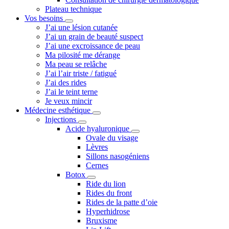
Plateau technique
Vos besoins
J’ai une lésion cutanée
J’ai un grain de beauté suspect
J’ai une excroissance de peau
Ma pilosité me dérange
Ma peau se relâche
J’ai l’air triste / fatigué
J’ai des rides
J’ai le teint terne
Je veux mincir
Médecine esthétique
Injections
Acide hyaluronique
Ovale du visage
Lèvres
Sillons nasogéniens
Cernes
Botox
Ride du lion
Rides du front
Rides de la patte d’oie
Hyperhidrose
Bruxisme