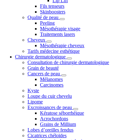
Lip Lift
Fils tenseurs
Skinboosters
Qualité de peau
Peeling
Mésothérapie visage
Traitements lasers
Cheveux
Mésothérapie cheveux
Tarifs médecine esthétique
Chirurgie dermatologique
Consultation de chirurgie dermatologique
Grain de beauté
Cancers de peau
Mélanomes
Carcinomes
Kyste
Loupe du cuir chevelu
Lipome
Excroissances de peau
Kératose séborrhéique
Acrochordons
Grains de Millium
Lobes d’oreilles fendus
Cicatrices chéloïdes