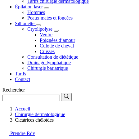
Tarifs chirurgie dermatologique
Épilation laser
Hommes
Peaux mates et foncées
Silhouette
Cryolipolyse
Ventre
Poignées d’amour
Culotte de cheval
Cuisses
Consultation de diététique
Drainage lymphatique
Chirurgie bariatrique
Tarifs
Contact
Rechercher
Accueil
Chirurgie dermatologique
Cicatrices chéloïdes
Prendre Rdv