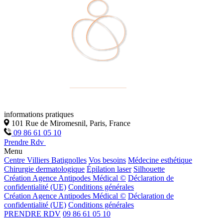
informations pratiques
101 Rue de Miromesnil, Paris, France
09 86 61 05 10
Prendre Rdv
Menu
Centre Villiers Batignolles
Vos besoins
Médecine esthétique
Chirurgie dermatologique
Épilation laser
Silhouette
Création Agence Antipodes Médical ©
Déclaration de
confidentialité (UE)
Conditions générales
Création Agence Antipodes Médical ©
Déclaration de
confidentialité (UE)
Conditions générales
PRENDRE RDV
09 86 61 05 10