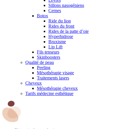
Lèvres
Sillons nasogéniens
Cernes
Botox
Ride du lion
Rides du front
Rides de la patte d’oie
Hyperhidrose
Bruxisme
Lip Lift
Fils tenseurs
Skinboosters
Qualité de peau
Peeling
Mésothérapie visage
Traitements lasers
Cheveux
Mésothérapie cheveux
Tarifs médecine esthétique