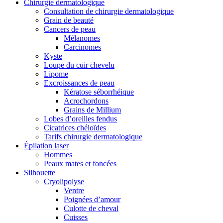
Chirurgie dermatologique
Consultation de chirurgie dermatologique
Grain de beauté
Cancers de peau
Mélanomes
Carcinomes
Kyste
Loupe du cuir chevelu
Lipome
Excroissances de peau
Kératose séborrhéique
Acrochordons
Grains de Millium
Lobes d’oreilles fendus
Cicatrices chéloïdes
Tarifs chirurgie dermatologique
Épilation laser
Hommes
Peaux mates et foncées
Silhouette
Cryolipolyse
Ventre
Poignées d’amour
Culotte de cheval
Cuisses